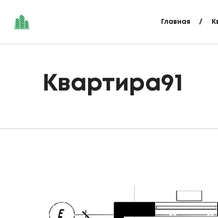
Главная
К
Квартира91