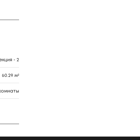
кция - 2
60.29 м²
 комнаты