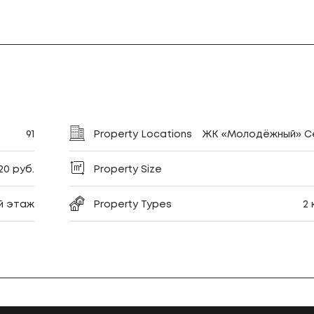
91
Property Locations
ЖК «Молодёжный» Се
320 руб.
Property Size
-й этаж
Property Types
2