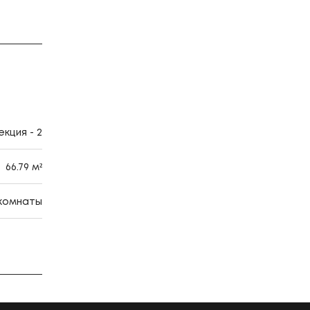
кция - 2
66.79 м²
 комнаты