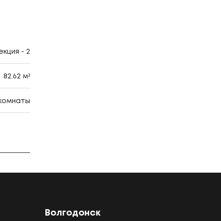
кция - 2
82.62 м²
 комнаты
Волгодонск