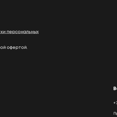
тки персональных
ной офертой.
В
+
П