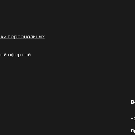
тки персональных
ной офертой.
В
+
П