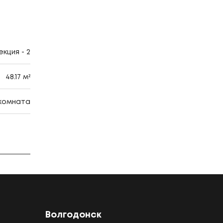
кция - 2
48.17 м²
 комната
Волгодонск